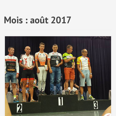
a
l
Mois :
août 2017