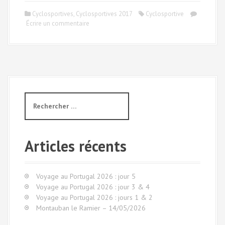
Cyclosportives
,
Cyclosportives 2017
Cyclosportive
Écrire un commentaire
R
e
c
h
e
Articles récents
r
c
h
Voyage au Portugal 2026 : jour 5
e
Voyage au Portugal 2026 : jour 3 & 4
p
Voyage au Portugal 2026 : jours 1 & 2
o
Montauban le Ramier – 14/05/2026
u
r