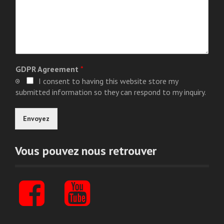
GDPR Agreement
*
I consent to having this website store my
submitted information so they can respond to my inquiry.
Envoyez
Vous pouvez nous retrouver
F
Y
a
o
c
u
E
e
t
s