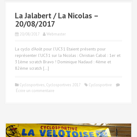
La Jalabert / La Nicolas –
20/08/2017
20/08/2017
Webmaster
La cyclo d’Août pour l’UC31 Etaient présents pour
représenter l’UC31 sur la Nicolas : Christian Cabal : 1er et
31ème scratch Bravo ! Dominique Nadaud : 4ème et
82ème scratch […]
Cyclosportives
,
Cyclosportives 2017
Cyclosportive
Écrire un commentaire