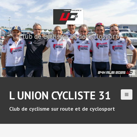
A
l
l
e
r
Club de Cyclisme et de Cyclosport
a
u
c
o
n
t
e
n
u
L UNION CYCLISTE 31
p
r
i
Club de cyclisme sur route et de cyclosport
n
c
i
p