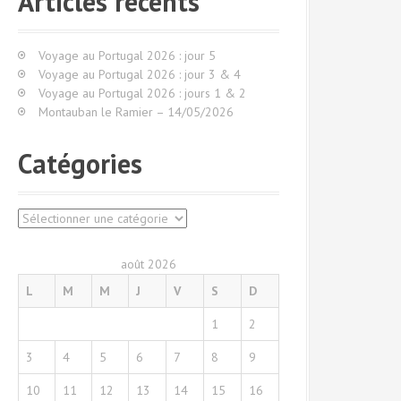
Articles récents
r
c
h
Voyage au Portugal 2026 : jour 5
e
Voyage au Portugal 2026 : jour 3 & 4
p
Voyage au Portugal 2026 : jours 1 & 2
o
Montauban le Ramier – 14/05/2026
u
r
Catégories
:
C
a
t
août 2026
é
L
M
M
J
V
S
D
g
o
1
2
r
i
3
4
5
6
7
8
9
e
s
10
11
12
13
14
15
16