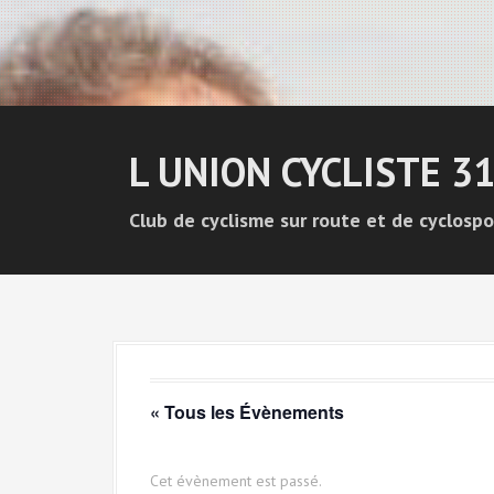
L UNION CYCLISTE 3
Club de cyclisme sur route et de cyclospo
« Tous les Évènements
Cet évènement est passé.