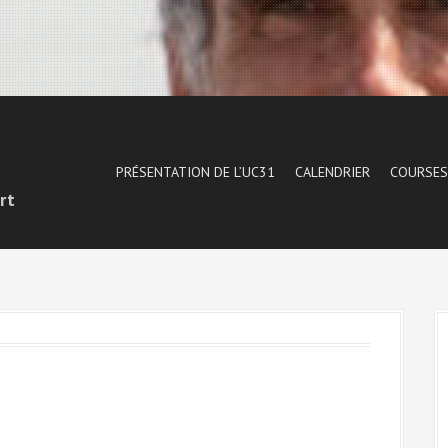
1
PRÉSENTATION DE L’UC31
CALENDRIER
COURSES
rt