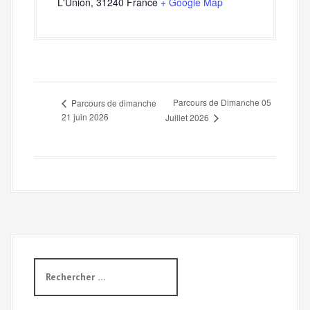
L'Union
,
31240
France
+ Google Map
Parcours de Dimanche 05
Parcours de dimanche
21 juin 2026
Juillet 2026
R
e
c
h