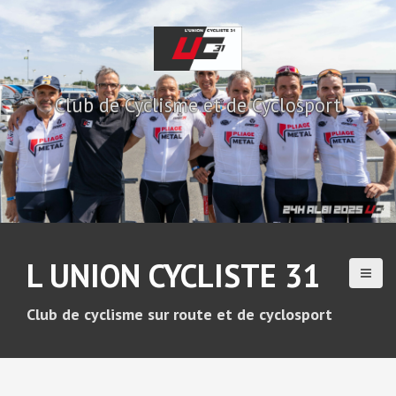
A
l
l
e
r
Club de Cyclisme et de Cyclosport
a
u
c
o
n
t
e
n
u
L UNION CYCLISTE 31
p
r
i
Club de cyclisme sur route et de cyclosport
n
c
i
p