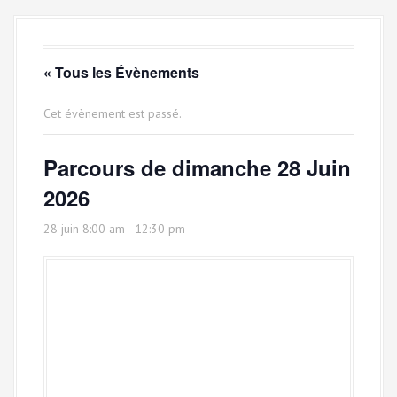
a
l
« Tous les Évènements
Cet évènement est passé.
Parcours de dimanche 28 Juin
2026
28 juin 8:00 am
-
12:30 pm