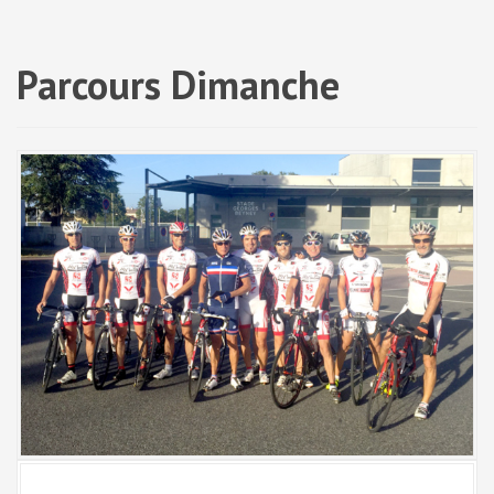
a
l
Parcours Dimanche