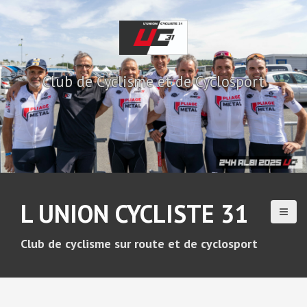
A
l
l
e
r
Club de Cyclisme et de Cyclosport
a
u
c
o
n
t
e
n
u
L UNION CYCLISTE 31
p
r
i
Club de cyclisme sur route et de cyclosport
n
c
i
p