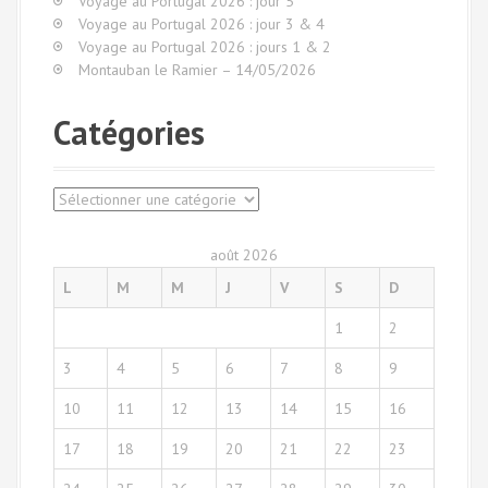
Voyage au Portugal 2026 : jour 5
e
Voyage au Portugal 2026 : jour 3 & 4
p
Voyage au Portugal 2026 : jours 1 & 2
o
Montauban le Ramier – 14/05/2026
u
r
Catégories
:
C
a
t
août 2026
é
L
M
M
J
V
S
D
g
o
1
2
r
i
3
4
5
6
7
8
9
e
s
10
11
12
13
14
15
16
17
18
19
20
21
22
23