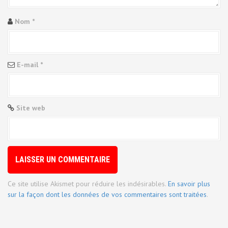
e
Nom
*
l
'
a
E-mail
*
r
t
Site web
i
c
l
e
Ce site utilise Akismet pour réduire les indésirables.
En savoir plus
sur la façon dont les données de vos commentaires sont traitées
.