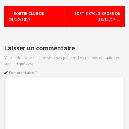
N
←
SORTIE CLUB DU
SORTIE CYCLO-CROSS DU
a
29/10/2017
18/11/17
→
v
i
Laisser un commentaire
g
Votre adresse e-mail ne sera pas publiée.
Les champs obligatoires
a
sont indiqués avec
*
Commentaire
*
t
i
o
n
d