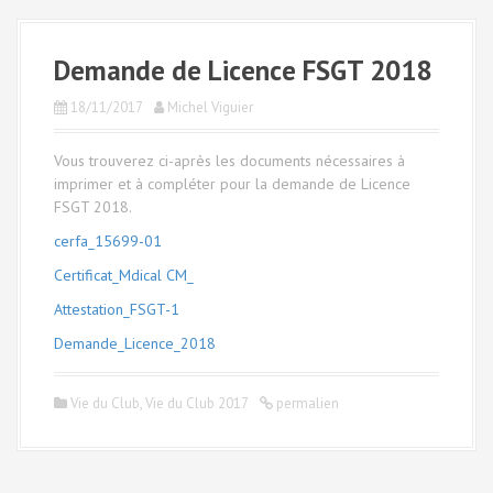
a
l
Demande de Licence FSGT 2018
18/11/2017
Michel Viguier
Vous trouverez ci-après les documents nécessaires à
imprimer et à compléter pour la demande de Licence
FSGT 2018.
cerfa_15699-01
Certificat_Mdical
CM_
Attestation_FSGT-1
Demande_Licence_2018
Vie du Club
,
Vie du Club 2017
permalien