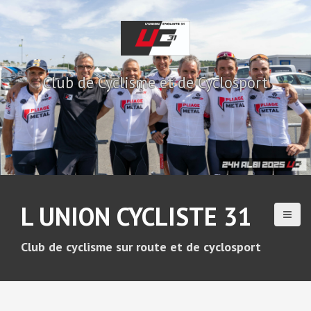
A
l
l
e
r
Club de Cyclisme et de Cyclosport
a
u
c
o
n
t
e
n
u
L UNION CYCLISTE 31
p
r
i
Club de cyclisme sur route et de cyclosport
n
c
i
p