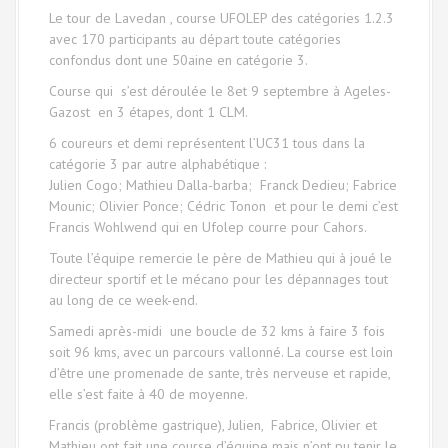
Le tour de Lavedan , course UFOLEP des catégories 1.2.3
avec 170 participants au départ toute catégories
confondus dont une 50aine en catégorie 3.
Course qui s’est déroulée le 8et 9 septembre à Ageles-
Gazost en 3 étapes, dont 1 CLM.
6 coureurs et demi représentent l’UC31 tous dans la
catégorie 3 par autre alphabétique :
Julien Cogo; Mathieu Dalla-barba; Franck Dedieu; Fabrice
Mounic; Olivier Ponce; Cédric Tonon et pour le demi c’est
Francis Wohlwend qui en Ufolep courre pour Cahors.
Toute l’équipe remercie le père de Mathieu qui à joué le
directeur sportif et le mécano pour les dépannages tout
au long de ce week-end.
Samedi après-midi une boucle de 32 kms à faire 3 fois
soit 96 kms, avec un parcours vallonné. La course est loin
d’être une promenade de sante, très nerveuse et rapide,
elle s’est faite à 40 de moyenne.
Francis (problème gastrique), Julien, Fabrice, Olivier et
Mathieu ont fait une course d’équipe mais n’ont pu tenir le