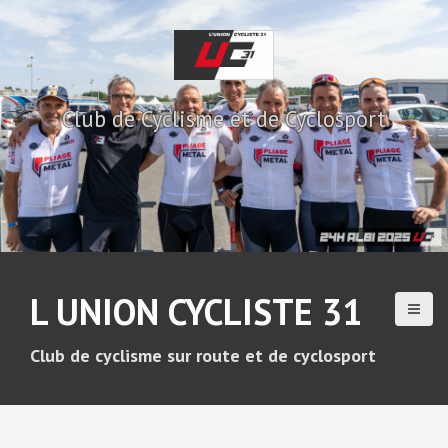
A
l
l
e
r
Club de Cyclisme et de Cyclosport
a
u
c
o
n
t
e
n
u
L UNION CYCLISTE 31
p
r
i
Club de cyclisme sur route et de cyclosport
n
c
i
p