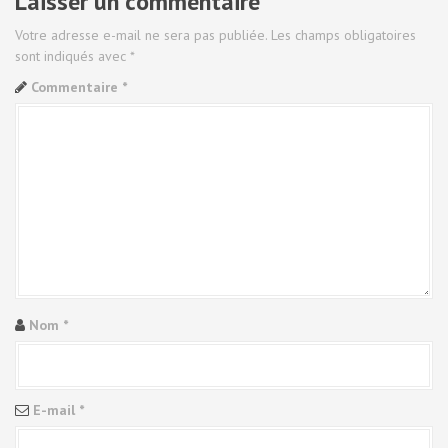
Laisser un commentaire
g
Votre adresse e-mail ne sera pas publiée.
Les champs obligatoires
a
sont indiqués avec
*
Commentaire
*
t
i
o
n
d
e
Nom
*
l
'
a
E-mail
*