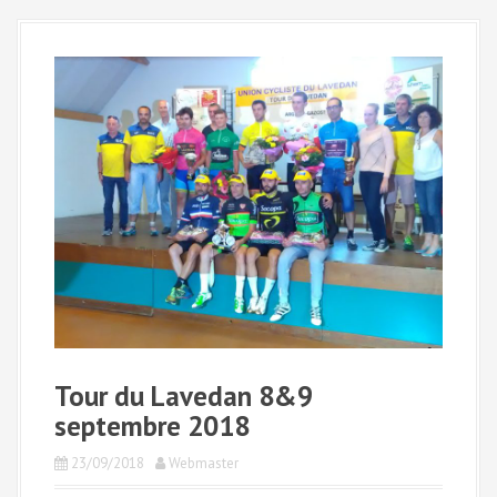
a
l
Tour du Lavedan 8&9
septembre 2018
23/09/2018
Webmaster