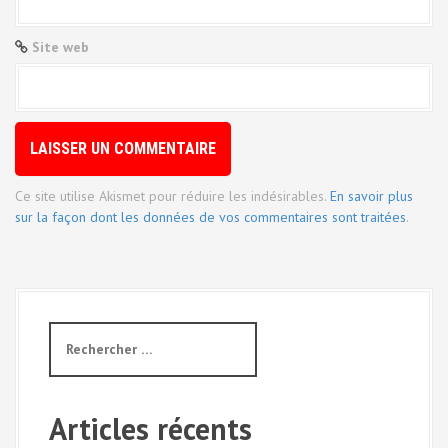
r
t
Site web
i
c
l
e
Ce site utilise Akismet pour réduire les indésirables.
En savoir plus
sur la façon dont les données de vos commentaires sont traitées
.
R
e
c
h
e
Articles récents
r