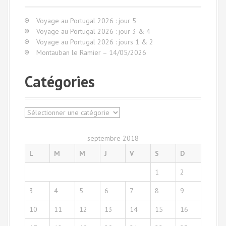
c
h
Voyage au Portugal 2026 : jour 5
e
Voyage au Portugal 2026 : jour 3 & 4
p
Voyage au Portugal 2026 : jours 1 & 2
o
Montauban le Ramier – 14/05/2026
u
r
Catégories
:
C
a
t
septembre 2018
é
L
M
M
J
V
S
D
g
o
1
2
r
i
3
4
5
6
7
8
9
e
s
10
11
12
13
14
15
16