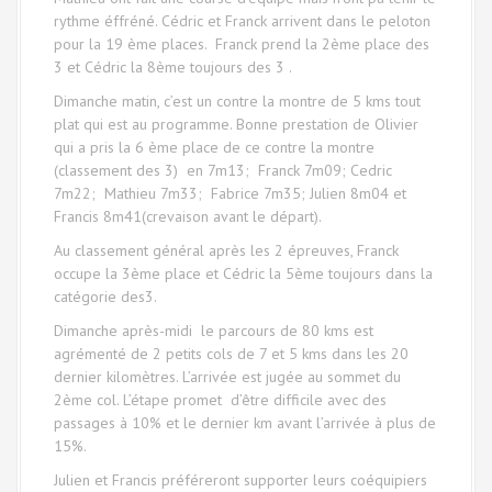
rythme éffréné. Cédric et Franck arrivent dans le peloton
pour la 19 ème places. Franck prend la 2ème place des
3 et Cédric la 8ème toujours des 3 .
Dimanche matin, c’est un contre la montre de 5 kms tout
plat qui est au programme. Bonne prestation de Olivier
qui a pris la 6 ème place de ce contre la montre
(classement des 3) en 7m13; Franck 7m09; Cedric
7m22; Mathieu 7m33; Fabrice 7m35; Julien 8m04 et
Francis 8m41(crevaison avant le départ).
Au classement général après les 2 épreuves, Franck
occupe la 3ème place et Cédric la 5ème toujours dans la
catégorie des3.
Dimanche après-midi le parcours de 80 kms est
agrémenté de 2 petits cols de 7 et 5 kms dans les 20
dernier kilomètres. L’arrivée est jugée au sommet du
2ème col. L’étape promet d’être difficile avec des
passages à 10% et le dernier km avant l’arrivée à plus de
15%.
Julien et Francis préféreront supporter leurs coéquipiers