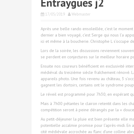
Entraygues j2
17/05/2019
Webmaster
Après une belle rando ensoleillée, c’est le moment
dernier a bien voyagé, c’est Serge qui nous l’a appo
ici et même à la boucherie. Christophe L s’occupe de 
Lors de la soirée, les discussions reviennent souve
se perdent en conjectures sur le meilleur horaire po
Ensuite nos coureurs bénéficient en exclusivité inte
médiéval du treizième siècle fraîchement rénové. La
appareils photo. Une fois revenu au château, 3 s’occu
gagnent les dortoirs, certains ont le syndrome poup
Le réveil est programmé pour 7h30, en espérant qu
Mais à 7h00 pétantes le clairon retentit dans les c
compétition seront à peine dérangés par la « douce
Au petit-déjeuner la pluie est bien présente elle ma
potentielle accalmie promise pour l’après-midi. En a
cité médiévale accrochée au flanc d’une colline abr