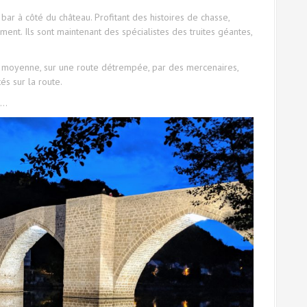
bar à côté du château. Profitant des histoires de chasse,
ement. Ils sont maintenant des spécialistes des truites géantes,
e moyenne, sur une route détrempée, par des mercenaires,
és sur la route.
e…