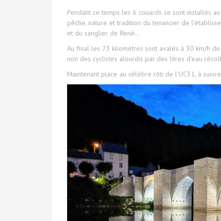
Pendant ce temps les 6 couards se sont installés au 
pêche, nature et tradition du tenancier de l’établiss
et du sanglier de René…
Au final les 73 kilomètres sont avalés à 30 km/h d
non des cyclistes alourdis par des litres d’eau récolt
Maintenant place au célèbre rôti de l’UC31, à suivr