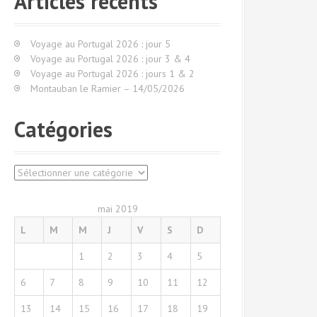
Articles récents
r
c
h
Voyage au Portugal 2026 : jour 5
e
Voyage au Portugal 2026 : jour 3 & 4
p
Voyage au Portugal 2026 : jours 1 & 2
o
Montauban le Ramier – 14/05/2026
u
r
Catégories
:
C
a
t
mai 2019
é
L
M
M
J
V
S
D
g
o
1
2
3
4
5
r
i
6
7
8
9
10
11
12
e
s
13
14
15
16
17
18
19