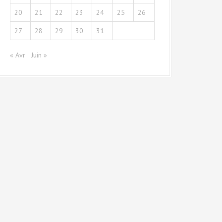
20
21
22
23
24
25
26
27
28
29
30
31
« Avr
Juin »