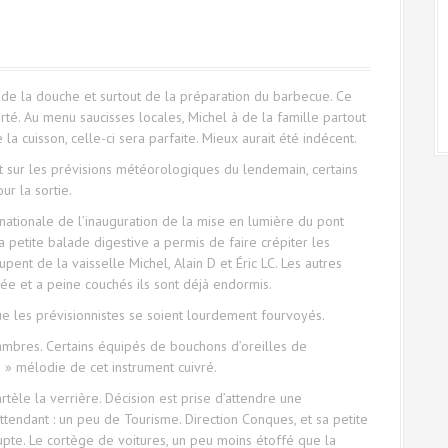
 de la douche et surtout de la préparation du barbecue. Ce
rté. Au menu saucisses locales, Michel à de la famille partout
la cuisson, celle-ci sera parfaite. Mieux aurait été indécent.
nt sur les prévisions météorologiques du lendemain, certains
ur la sortie.
rnationale de l’inauguration de la mise en lumière du pont
 petite balade digestive a permis de faire crépiter les
pent de la vaisselle Michel, Alain D et Éric LC. Les autres
ée et a peine couchés ils sont déjà endormis.
e les prévisionnistes se soient lourdement fourvoyés.
hambres. Certains équipés de bouchons d’oreilles de
 » mélodie de cet instrument cuivré.
rtèle la verrière. Décision est prise d’attendre une
ttendant : un peu de Tourisme. Direction Conques, et sa petite
upte. Le cortège de voitures, un peu moins étoffé que la