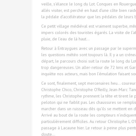
veille, s’élance le long du Lot. Conques en Rouerg
allés visiter, est perché en haut d’une côte bien rai
la pédale d’accélérateur que les pédales de leurs b
Ce petit village médiéval est vraiment superbe, mêm
impers colorés des touristes égarés. La visite de 
pluie, de l’eau de là haut…
Retour à Entraygues avec un passage par le supermar
les questions météo sont toujours là. Il y a un crén
départ, le parcours choisi suit la route le long du L
trop dangereuses. Un aller-retour de 72 kms et Gar
inquiète nos acteurs, mais bon l’émulation faisant so
Ce sont, finalement, sept mercenaires heu… coureurs 
Christophe Chico, Christophe O’Reilly, Jean-Marc Tanne
rythme, les Christophe prennent la tête et tirent le
peloton qui ne faiblit pas. Les chaussures se remplis
marcher dans un ruisseau dès qu’ils se mettent en d
Arrivé au bout de la route les compteurs n’indique
particulièrement difficiles. Au retour Christophe L O’R
passage à Lacaune hier. Le retour à peine plus pentu 
doute…