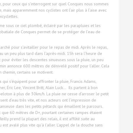
ue, pour ceux qui s’interrogent sur quel Conques nous sommes
de, mais apparemment nos cyclistes ont l’air plus à l’aise avec
icyclettes.
e sous ce ciel plombé, éclairé par les parapluies et les
l’abbatiale de Conques permet de se protéger de l’eau de
ché pour s’avitailler pour le repas de midi. Après le repas,
eau un peu plus tard dans l’après-midi. 15h sera l’heure de
ot pour éviter les descentes sinueuses sous la pluie, un peu
min annonce 600 mètres de dénivelé positif pour l’aller. Cela
n chemin, certains se motivent.
qui s’équipent pour affronter la pluie, Francis Adams,
r, Éric Lee, Vincent Britt, Alain Luck… Ils partent à bon
 peloton à plus de 30km/h. La pluie ne cesse d’arroser le petit
sent d’eau très vite, et nos acteurs ont l’impression de
anseuse dans les petits pétards qui émaillent le parcours.
nt que 60 mètres de D+, pourtant certaines rampes étaient
eilly prend la plupart des relais, il est affûté suite au
est avalé plus vite qu’à l’aller. L’appel de la douche sans