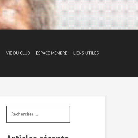
VIE DU CLUB
ESPACE MEMBRE
LIENS UTILES
R
e
c
h
e