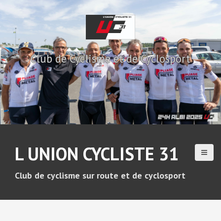
A
l
l
e
r
Club de Cyclisme et de Cyclosport
a
u
c
o
n
t
e
n
u
L UNION CYCLISTE 31
p
r
i
Club de cyclisme sur route et de cyclosport
n
c
i
p