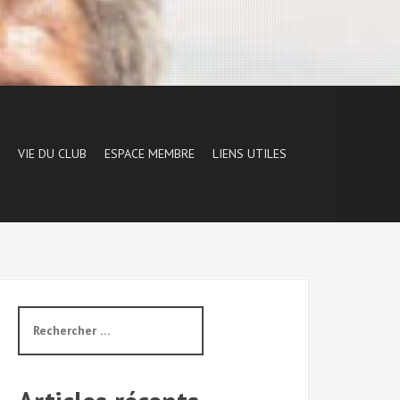
VIE DU CLUB
ESPACE MEMBRE
LIENS UTILES
R
e
c
h
e