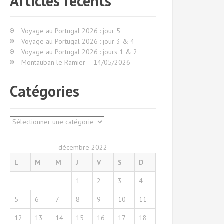
Articles récents
r
c
h
Voyage au Portugal 2026 : jour 5
e
Voyage au Portugal 2026 : jour 3 & 4
p
Voyage au Portugal 2026 : jours 1 & 2
o
Montauban le Ramier – 14/05/2026
u
r
Catégories
:
C
a
t
décembre 2022
é
L
M
M
J
V
S
D
g
o
1
2
3
4
r
i
5
6
7
8
9
10
11
e
s
12
13
14
15
16
17
18