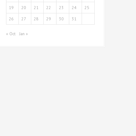
19
20
21
22
23
24
25
26
27
28
29
30
31
« Oct
Jan »