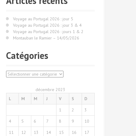
Articles récents
r
c
h
Voyage au Portugal 2026 : jour 5
e
Voyage au Portugal 2026 : jour 3 & 4
p
Voyage au Portugal 2026 : jours 1 & 2
o
Montauban le Ramier – 14/05/2026
u
r
Catégories
:
C
a
t
décembre 2023
é
L
M
M
J
V
S
D
g
o
1
2
3
r
i
4
5
6
7
8
9
10
e
s
11
12
13
14
15
16
17