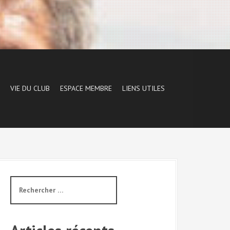
VIE DU CLUB
ESPACE MEMBRE
LIENS UTILES
R
e
c
h
e