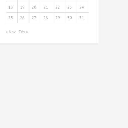
18
19
20
21
22
23
24
25
26
27
28
29
30
31
« Nov
Fév »