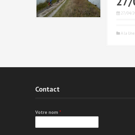
27/
27/04/2
A la Une
Contact
Votre nom
*