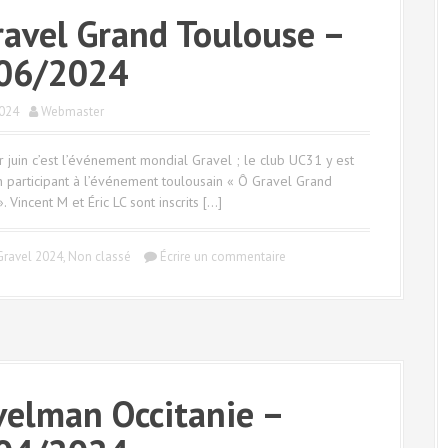
ravel Grand Toulouse –
06/2024
024
Webmaster
 juin c’est l’événement mondial Gravel ; le club UC31 y est
 participant à l’événement toulousain « Ô Gravel Grand
. Vincent M et Éric LC sont inscrits […]
Gravel 2024
,
Non classé
Écrire un commentaire
velman Occitanie –