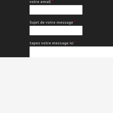
votre email
*
Sujet de votre message
*
tapez votre message ici
*
GDPR Agreement
*
I consent to having this website store my
submitted information so they can respond to m
inquiry.