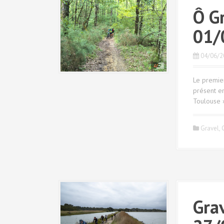
Ô G
01/
04/06/2
Le premier
présent en
Toulouse »
Gravel
,
Gra