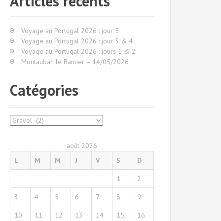
Articles récents
r
c
h
Voyage au Portugal 2026 : jour 5
e
Voyage au Portugal 2026 : jour 3 & 4
p
Voyage au Portugal 2026 : jours 1 & 2
o
Montauban le Ramier – 14/05/2026
u
r
Catégories
:
C
a
t
août 2026
é
L
M
M
J
V
S
D
g
o
1
2
r
i
3
4
5
6
7
8
9
e
s
10
11
12
13
14
15
16