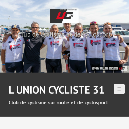
A
l
l
e
r
Club de Cyclisme et de Cyclosport
a
u
c
o
n
t
e
n
u
L UNION CYCLISTE 31
p
r
i
Club de cyclisme sur route et de cyclosport
n
c
i
p