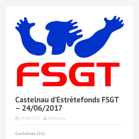
a
l
Castelnau d’Estrètefonds FSGT
– 24/06/2017
24/06/2017
Webmaster
Castelnau (31)