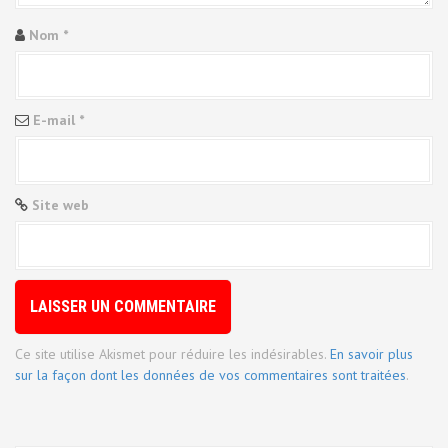
l
Nom
*
'
a
E-mail
*
r
t
Site web
i
c
l
e
Ce site utilise Akismet pour réduire les indésirables.
En savoir plus
sur la façon dont les données de vos commentaires sont traitées
.