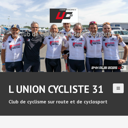
A
l
l
e
r
Club de Cyclisme et de Cyclosport
a
u
c
o
n
t
e
n
u
L UNION CYCLISTE 31
p
r
i
Club de cyclisme sur route et de cyclosport
n
c
i
p