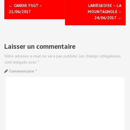
N
←
CANDIE FSGT –
L’ARIÉGEOISE – LA
a
21/06/2017
MOUNTAGNOLE –
24/06/2017
→
v
i
Laisser un commentaire
g
a
Votre adresse e-mail ne sera pas publiée.
Les champs obligatoires
sont indiqués avec
*
t
Commentaire
*
i
o
n
d
e