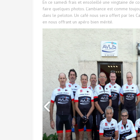
En ce samedi frais et ensoleillé une vingtaine de co
faire quelques photos. L’ambiance est comme toujou
dans le peloton. Un café nous sera offert par les Ca
en nous offrant un apéro bien mérité.