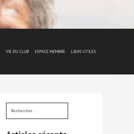
VIE DU CLUB
ESPACE MEMBRE
LIENS UTILES
R
e
c
h
e