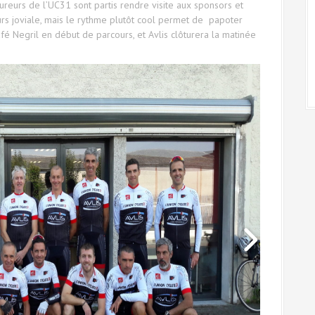
ureurs de l’UC31 sont partis rendre visite aux sponsors et
rs joviale, mais le rythme plutôt cool permet de papoter
fé Negril en début de parcours, et Avlis clôturera la matinée