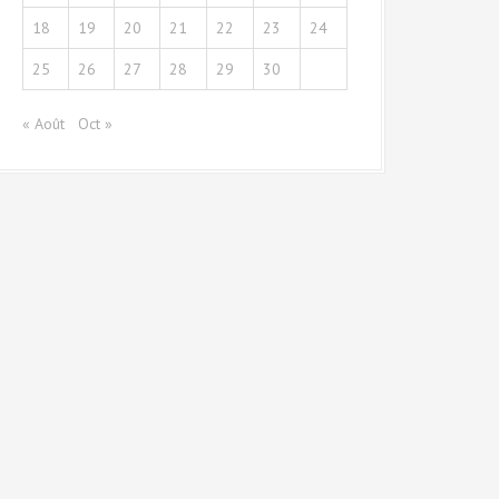
18
19
20
21
22
23
24
25
26
27
28
29
30
« Août
Oct »