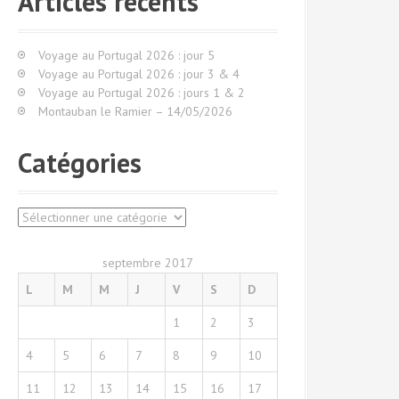
Articles récents
r
c
h
Voyage au Portugal 2026 : jour 5
e
Voyage au Portugal 2026 : jour 3 & 4
p
Voyage au Portugal 2026 : jours 1 & 2
o
Montauban le Ramier – 14/05/2026
u
r
Catégories
:
C
a
t
septembre 2017
é
L
M
M
J
V
S
D
g
o
1
2
3
r
i
4
5
6
7
8
9
10
e
s
11
12
13
14
15
16
17