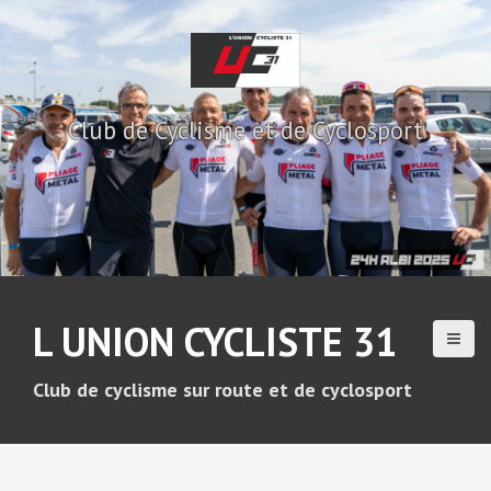
A
l
l
e
r
Club de Cyclisme et de Cyclosport
a
u
c
o
n
t
e
n
u
L UNION CYCLISTE 31
p
r
i
Club de cyclisme sur route et de cyclosport
n
c
i
p