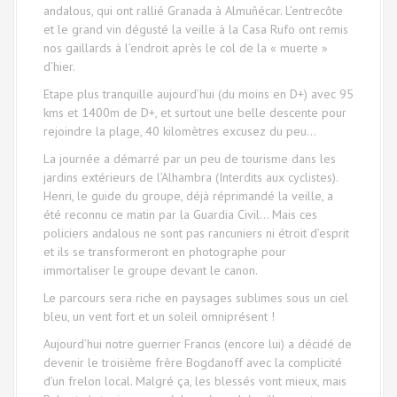
andalous, qui ont rallié Granada à Almuñécar. L’entrecôte
et le grand vin dégusté la veille à la Casa Rufo ont remis
nos gaillards à l’endroit après le col de la « muerte »
d’hier.
Etape plus tranquille aujourd’hui (du moins en D+) avec 95
kms et 1400m de D+, et surtout une belle descente pour
rejoindre la plage, 40 kilomètres excusez du peu…
La journée a démarré par un peu de tourisme dans les
jardins extérieurs de l’Alhambra (Interdits aux cyclistes).
Henri, le guide du groupe, déjà réprimandé la veille, a
été reconnu ce matin par la Guardia Civil… Mais ces
policiers andalous ne sont pas rancuniers ni étroit d’esprit
et ils se transformeront en photographe pour
immortaliser le groupe devant le canon.
Le parcours sera riche en paysages sublimes sous un ciel
bleu, un vent fort et un soleil omniprésent !
Aujourd’hui notre guerrier Francis (encore lui) a décidé de
devenir le troisième frère Bogdanoff avec la complicité
d’un frelon local. Malgré ça, les blessés vont mieux, mais