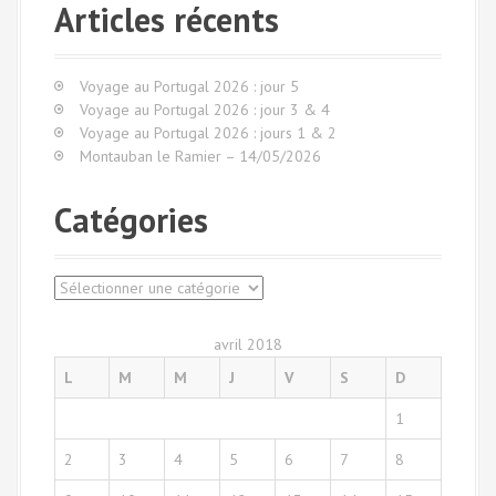
e
Articles récents
r
c
h
Voyage au Portugal 2026 : jour 5
e
Voyage au Portugal 2026 : jour 3 & 4
p
Voyage au Portugal 2026 : jours 1 & 2
o
Montauban le Ramier – 14/05/2026
u
r
Catégories
:
C
a
t
avril 2018
é
L
M
M
J
V
S
D
g
o
1
r
i
2
3
4
5
6
7
8
e
s