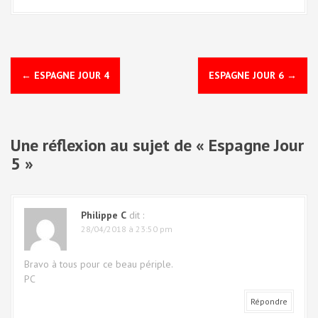
N
←
ESPAGNE JOUR 4
ESPAGNE JOUR 6
→
a
v
Une réflexion au sujet de «
Espagne Jour
i
5
»
g
a
Philippe C
dit :
t
28/04/2018 à 23:50 pm
i
Bravo à tous pour ce beau périple.
PC
o
Répondre