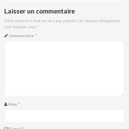
n
d
Laisser un commentaire
e
Votre adresse e-mail ne sera pas publiée.
Les champs obligatoires
sont indiqués avec
*
l
Commentaire
*
'
a
r
t
i
c
Nom
*
l
e
E-mail
*