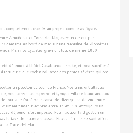
s sont complètement cramés au propre comme au figuré.
ntre Almuñecar et Torre del Mar, avec un détour par
rcours démarre en bord de mer sur une trentaine de kilomètres
Nevada. Mais nos cyclistes graviront tout de même 1850
etit-déjeuner à l’hôtel Casablanca.
Ensuite, et pour sacrifier à
ussi tortueuse que rock ‘n roll avec des pentes sévères qui ont
coller un peloton du tour de France. Nos amis ont attaqué
e, pour arriver au superbe et typique village blanc andalou
peu de tourisme forcé pour cause de divergence de vue entre
 à vraiment fumer avec 3km entre 13 et 15% et toujours un
 pause déjeuner s’est imposée. Pour faciliter la digestion un
as le taux de matière grasse… Et pour finir, ils se sont offert
ver à Torre del Mar.