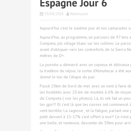
Espagne Jour 6
29/04/2018
Webmaster
Aujourd’hui c’est le sixième jour et nos camarade
Aujourd’hui, au programme, un parcours de 97 kms e
Competa, joli village blanc sur les collines. Le pa
avant d’obliquer vers les contreforts de la Sierra 
mètres de D+.
La journée a démarré avec un copieux et délicieux p
la tradition du séjour, la sortie d’Almuñecar a été a
donné le ton de l’étape du jour.
Passé 20km de bord de mer avec un vent à faire dé
les hostilités avec 20 km de montée à 6% de moyenn
de Competa ( voir les photos). Là, ils ont fait un 
les gps!!! Et c’est là que les cuisses ont commencé
vent terrible.
La sagesse , et la fatigue, parlant une
petit dessert à 15-17% s’est offert à eux!! Ce n’est p
une belle, et venteuse, descente de 30km pour arri