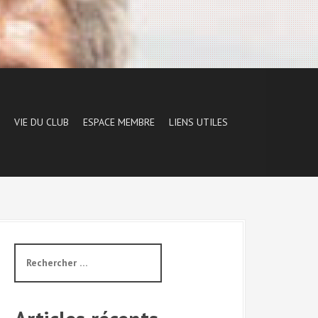
VIE DU CLUB
ESPACE MEMBRE
LIENS UTILES
R
e
c
h
e