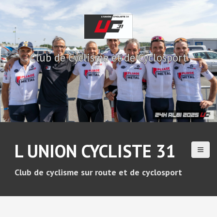
A
l
l
e
r
Club de Cyclisme et de Cyclosport
a
u
c
o
n
t
e
n
u
L UNION CYCLISTE 31
p
r
i
Club de cyclisme sur route et de cyclosport
n
c
i
p