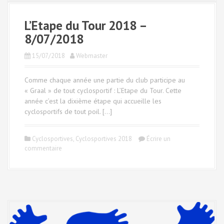
L’Etape du Tour 2018 –
8/07/2018
15/07/2018
Webmaster
Comme chaque année une partie du club participe au
« Graal » de tout cyclosportif : L’Etape du Tour. Cette
année c’est la dixième étape qui accueille les
cyclosportifs de tout poil. […]
Cyclosportives
,
Cyclosportives 2018
Écrire un
commentaire