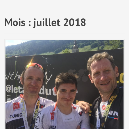
a
l
Mois :
juillet 2018