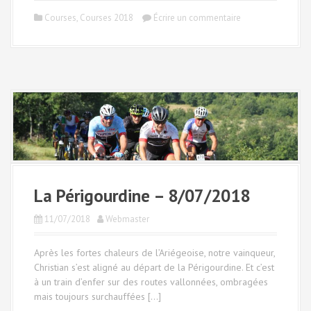
Courses
,
Courses 2018
Écrire un commentaire
La Périgourdine – 8/07/2018
11/07/2018
Webmaster
Après les fortes chaleurs de l’Ariégeoise, notre vainqueur,
Christian s’est aligné au départ de la Périgourdine. Et c’est
à un train d’enfer sur des routes vallonnées, ombragées
mais toujours surchauffées […]