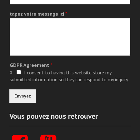
tapez votre message ici
*
GDPR Agreement
*
I consent to having this website store my
submitted information so they can respond to my inquiry.
Envoyez
Vous pouvez nous retrouver
F
Y