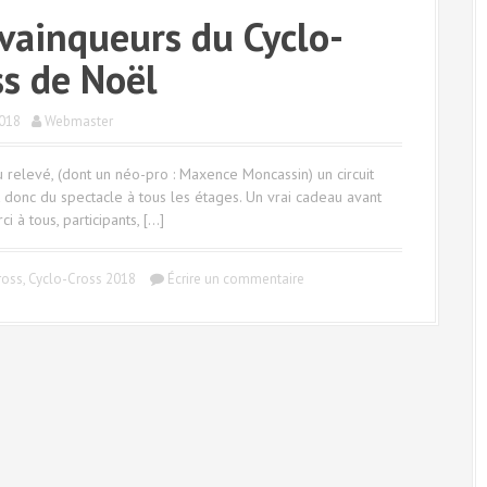
 vainqueurs du Cyclo-
ss de Noël
018
Webmaster
 relevé, (dont un néo-pro : Maxence Moncassin) un circuit
et donc du spectacle à tous les étages. Un vrai cadeau avant
i à tous, participants, […]
ross
,
Cyclo-Cross 2018
Écrire un commentaire