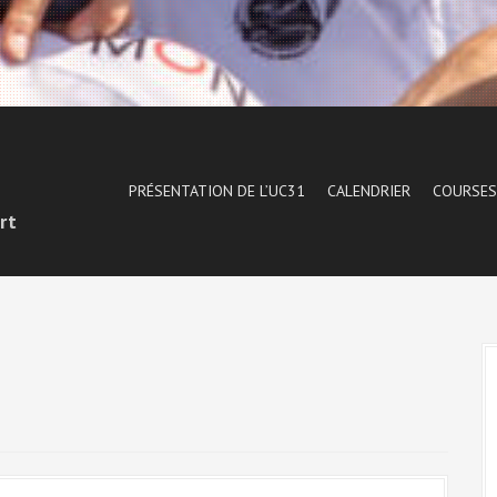
1
PRÉSENTATION DE L’UC31
CALENDRIER
COURSES
rt