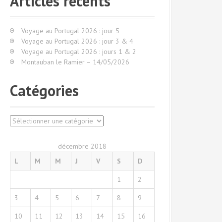
Articles récents
r
c
h
Voyage au Portugal 2026 : jour 5
e
Voyage au Portugal 2026 : jour 3 & 4
p
Voyage au Portugal 2026 : jours 1 & 2
o
Montauban le Ramier – 14/05/2026
u
r
Catégories
:
C
a
t
décembre 2018
é
L
M
M
J
V
S
D
g
o
1
2
r
i
3
4
5
6
7
8
9
e
s
10
11
12
13
14
15
16