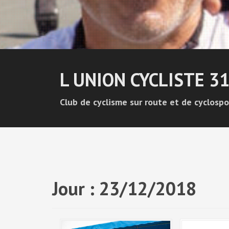
L UNION CYCLISTE 3
Club de cyclisme sur route et de cyclospo
Jour :
23/12/2018