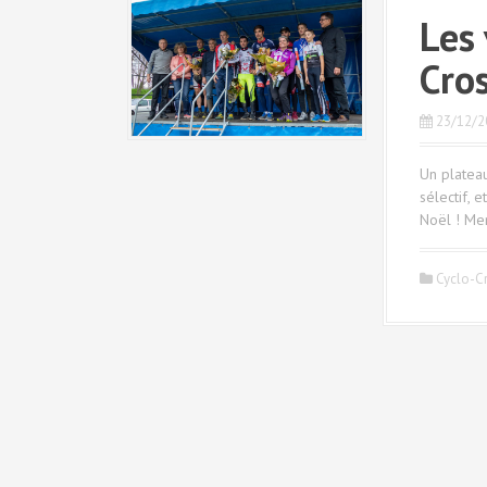
Les
Cro
23/12/2
Un plateau
sélectif, 
Noël ! Merc
Cyclo-C