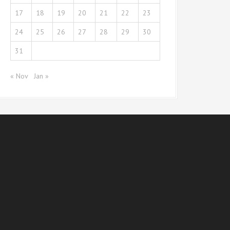
17
18
19
20
21
22
23
24
25
26
27
28
29
30
31
« Nov
Jan »