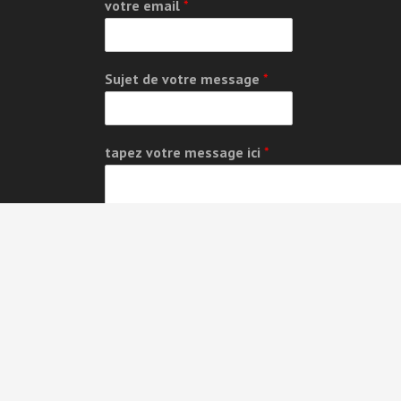
votre email
*
Sujet de votre message
*
tapez votre message ici
*
GDPR Agreement
*
I consent to having this website store my
submitted information so they can respond to m
inquiry.