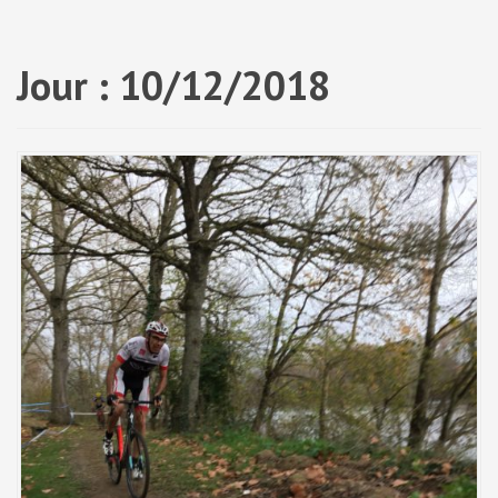
a
l
Jour :
10/12/2018