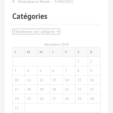
Montauban le Ramier – 14/05/2026
u
r
Catégories
:
C
a
t
décembre 2018
é
L
M
M
J
V
S
D
g
o
1
2
r
i
3
4
5
6
7
8
9
e
s
10
11
12
13
14
15
16
17
18
19
20
21
22
23
24
25
26
27
28
29
30
31