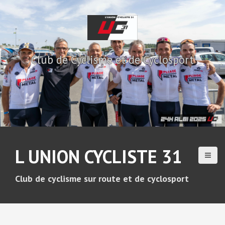
A
l
l
e
r
Club de Cyclisme et de Cyclosport
a
u
c
o
n
t
e
n
u
L UNION CYCLISTE 31
p
r
i
Club de cyclisme sur route et de cyclosport
n
c
i
p