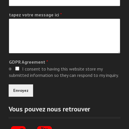
tapez votre message ici
*
GDPR Agreement
*
I consent to having this website store my
submitted information so they can respond to my inquiry.
Envoyez
Vous pouvez nous retrouver
F
Y