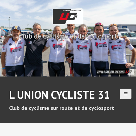
A
l
l
e
r
Club de Cyclisme et de Cyclosport
a
u
c
o
n
t
e
n
u
L UNION CYCLISTE 31
p
r
i
Club de cyclisme sur route et de cyclosport
n
c
i
p