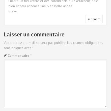
Encore un bel article et des concurrents qui s’arrachent, c’est
a
bien et cela annonce une bien belle année.
Bravo
r
Répondre
t
Laisser un commentaire
i
Votre adresse e-mail ne sera pas publiée.
Les champs obligatoires
c
sont indiqués avec
*
l
Commentaire
*
e