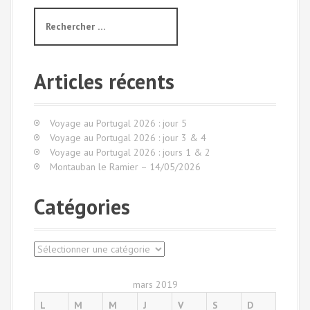
R
e
c
h
e
Articles récents
r
c
h
Voyage au Portugal 2026 : jour 5
e
Voyage au Portugal 2026 : jour 3 & 4
p
Voyage au Portugal 2026 : jours 1 & 2
o
Montauban le Ramier – 14/05/2026
u
r
Catégories
:
C
a
t
mars 2019
é
L
M
M
J
V
S
D
g