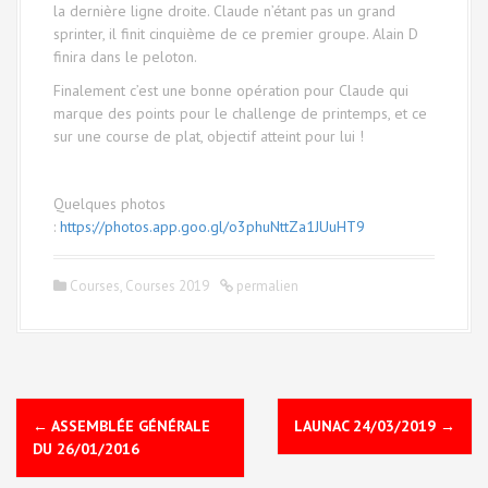
la dernière ligne droite. Claude n’étant pas un grand
sprinter, il finit cinquième de ce premier groupe. Alain D
finira dans le peloton.
Finalement c’est une bonne opération pour Claude qui
marque des points pour le challenge de printemps, et ce
sur une course de plat, objectif atteint pour lui !
Quelques photos
:
https://photos.app.goo.gl/o3phuNttZa1JUuHT9
Courses
,
Courses 2019
permalien
N
←
ASSEMBLÉE GÉNÉRALE
LAUNAC 24/03/2019
→
a
DU 26/01/2016