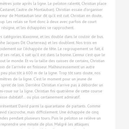
res juste après la ligne. Le peloton ralentit, Christian place
astanet, l’autre de Montauban). Christian essaie d’organiser
ur de Montauban leur dit qu’il est cuit. Christian en doute,
k-up. Les relais se font donc à deux avec parfois de court
se résigne, et les échappées se rapprochent.
es catégories klaxonne, et les double dans le couloir de bus.
he Jacques Dit Chartereau) et les doublent. Nos trois en
pidement sur l’échappée de tête. Le regroupement se fait, il
 ses relais, il sait qu’il est dans la bonne. L’ennui c’est que le
 tout le monde. Et vu la taille des cuisses de certains, Christian
loin de l’arrivée en finisseur. Malheureusement un autre
peu plus tôt à 600 m de la ligne. Trop tôt sans doute, nos
ètres de la ligne. C’est le moment pour un jeune de
print de loin. Derrière Christian n’arrive pas à déborder un
-roue sur la ligne. Christian fini quatrième de cette course
aisse dubitatif… ou plus certainement admiratif.
présentant David parmi la quarantaine de partants. Comme
 David s’accroche, mais difficilement. Une échappée de cinq
ndes pendant plusieurs tours. Puis le peloton se relève un
t reprendre une minute de plus. Malgré les attaques