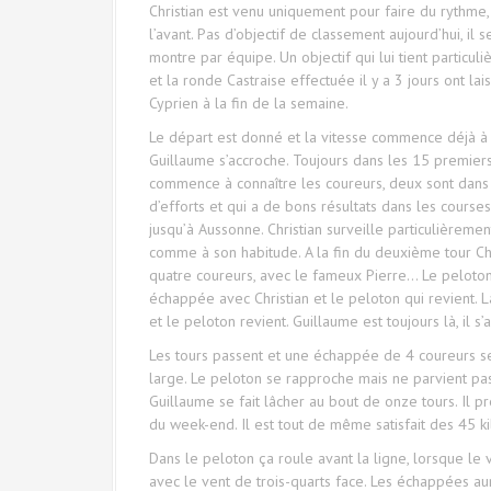
Christian est venu uniquement pour faire du rythme,
l’avant. Pas d’objectif de classement aujourd’hui, il
montre par équipe. Un objectif qui lui tient particul
et la ronde Castraise effectuée il y a 3 jours ont lai
Cyprien à la fin de la semaine.
Le départ est donné et la vitesse commence déjà à a
Guillaume s’accroche. Toujours dans les 15 premiers
commence à connaître les coureurs, deux sont dans 
d’efforts et qui a de bons résultats dans les cours
jusqu’à Aussonne. Christian surveille particulièreme
comme à son habitude. A la fin du deuxième tour Ch
quatre coureurs, avec le fameux Pierre… Le peloton 
échappée avec Christian et le peloton qui revient. L
et le peloton revient. Guillaume est toujours là, il s’
Les tours passent et une échappée de 4 coureurs se
large. Le peloton se rapproche mais ne parvient pas 
Guillaume se fait lâcher au bout de onze tours. Il p
du week-end. Il est tout de même satisfait des 45 k
Dans le peloton ça roule avant la ligne, lorsque le 
avec le vent de trois-quarts face. Les échappées au