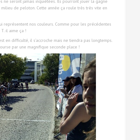
s ne seront jamais inquiétées. Ils pourront jouer la gagne
 milieu de peloton. Cette année ça roule très très vite en
. qui représentent nos couleurs. Comme pour les précédentes
 T. il aime ça !
t en difficulté, il s’accroche mais ne tiendra pas longtemps.
 course par une magnifique seconde place !