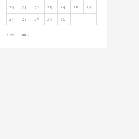
20
21
22
23
24
25
26
27
28
29
30
31
« Avr
Juin »