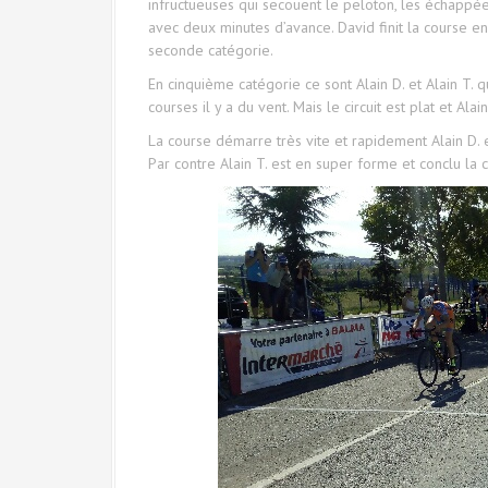
infructueuses qui secouent le peloton, les échappée
avec deux minutes d’avance. David finit la course en
seconde catégorie.
En cinquième catégorie ce sont Alain D. et Alain T
courses il y a du vent. Mais le circuit est plat et Alain
La course démarre très vite et rapidement Alain D. es
Par contre Alain T. est en super forme et conclu la