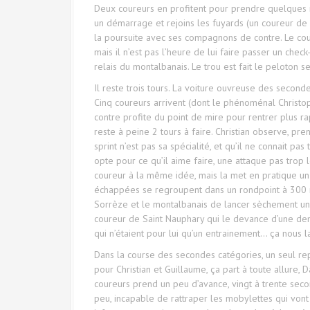
Deux coureurs en profitent pour prendre quelques mèt
un démarrage et rejoins les fuyards (un coureur de C
la poursuite avec ses compagnons de contre. Le coure
mais il n’est pas l’heure de lui faire passer un chec
relais du montalbanais. Le trou est fait le peloton 
Il reste trois tours. La voiture ouvreuse des second
Cinq coureurs arrivent (dont le phénoménal Christop
contre profite du point de mire pour rentrer plus ra
reste à peine 2 tours à faire. Christian observe, prend
sprint n’est pas sa spécialité, et qu’il ne connait pas
opte pour ce qu’il aime faire, une attaque pas trop 
coureur à la même idée, mais la met en pratique un 
échappées se regroupent dans un rondpoint à 300 m
Sorrèze et le montalbanais de lancer sèchement un s
coureur de Saint Nauphary qui le devance d’une demi
qui n’étaient pour lui qu’un entrainement… ça nous l
Dans la course des secondes catégories, un seul re
pour Christian et Guillaume, ça part à toute allure,
coureurs prend un peu d’avance, vingt à trente seco
peu, incapable de rattraper les mobylettes qui von