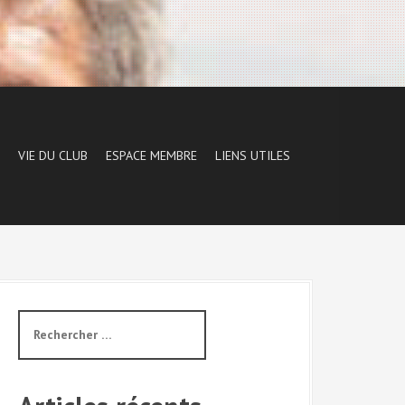
VIE DU CLUB
ESPACE MEMBRE
LIENS UTILES
R
e
c
h
e