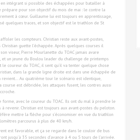
 en intégrant si possible des échappées pour batailler à
 se prépare pour son objectif du mois de mai : le contre la
ièrement à cœur. Guillaume lui est toujours en apprentissage,
ssé quelques traces, et son objectif est le triathlon de St
ffoler les compteurs. Christian reste aux avant-postes,
 Christian guette l’échappée. Après quelques courses il
son viseur, Pierre Mourlanette du TOAC jamais avare
es, et un jeune du Boulou leader du challenge de printemps
nt le coureur du TOAC, il sent qu’il va tenter quelque chose
ristian, dans la grande ligne droite est dans une échappée de
revient… Au quatrième tour le scénario est identique,
a course est débridée, les attaques fusent, les contres aussi
accroche.
 forme, avec le coureur du TOAC. Ils ont du mal à prendre le
à revenir. Christian est toujours aux avant-postes du peloton.
réfère mettre la flèche pour s’économiser en vue du triathlon
ilomètres parcourus à plus de 40 km/h.
vent est favorable, et ça se regarde dans le couloir de bus
ront jusqu’à 35 secondes d’avance à 4 ou 5 tours de l’arrivée.