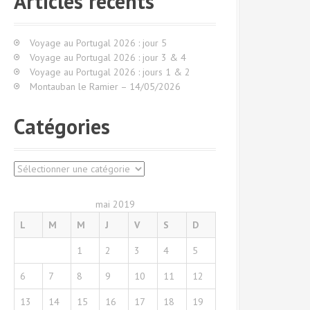
Articles récents
r
c
h
Voyage au Portugal 2026 : jour 5
e
Voyage au Portugal 2026 : jour 3 & 4
p
Voyage au Portugal 2026 : jours 1 & 2
o
Montauban le Ramier – 14/05/2026
u
r
Catégories
:
C
a
t
mai 2019
é
L
M
M
J
V
S
D
g
o
1
2
3
4
5
r
i
6
7
8
9
10
11
12
e
s
13
14
15
16
17
18
19