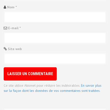
l
Nom
*
'
a
E-mail
*
r
t
Site web
i
c
l
e
Ce site utilise Akismet pour réduire les indésirables.
En savoir plus
sur la façon dont les données de vos commentaires sont traitées
.