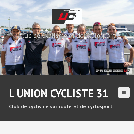
A
l
l
e
r
Club de Cyclisme et de Cyclosport
a
u
c
o
n
t
e
n
u
L UNION CYCLISTE 31
p
r
i
Club de cyclisme sur route et de cyclosport
n
c
i
p