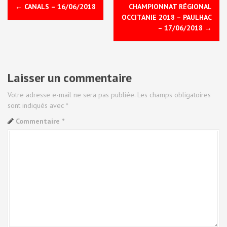
N
←
CANALS – 16/06/2018
CHAMPIONNAT RÉGIONAL
a
OCCITANIE 2018 – PAULHAC
– 17/06/2018
→
v
i
Laisser un commentaire
g
a
Votre adresse e-mail ne sera pas publiée.
Les champs obligatoires
sont indiqués avec
*
t
Commentaire
*
i
o
n
d
e