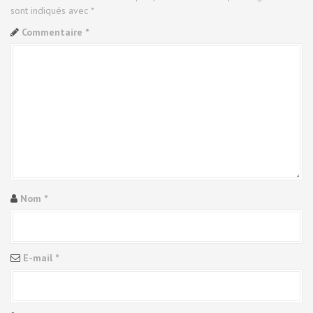
a
sont indiqués avec
*
t
Commentaire
*
i
o
n
d
e
l
Nom
*
'
a
E-mail
*
r
t