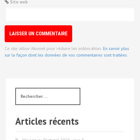
Site web
i
c
l
e
Ce site utilise Akismet pour réduire les indésirables.
En savoir plus
sur la façon dont les données de vos commentaires sont traitées
.
R
e
c
h
e
Articles récents
r
c
h
Voyage au Portugal 2026 : jour 5