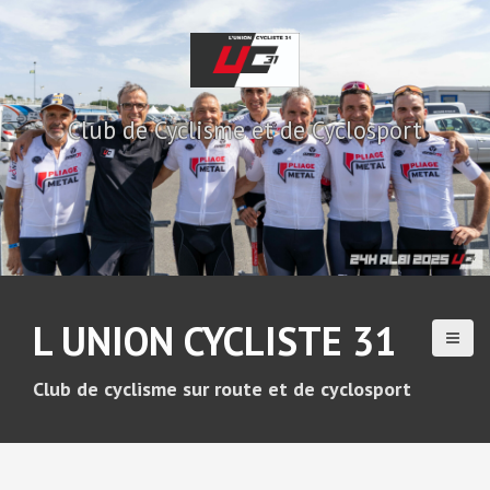
A
l
l
e
r
Club de Cyclisme et de Cyclosport
a
u
c
o
n
t
e
n
u
L UNION CYCLISTE 31
p
r
i
Club de cyclisme sur route et de cyclosport
n
c
i
p