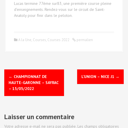
Lucas termine 77ème sur83, une première course pleine
d’enseignements. Rendez-vous sur le circuit de Saint-
Anatoly pour finir dans le peloton.
A la Une
,
Courses
,
Courses 2022
permalien
N
←
CHAMPIONNAT DE
L’UNION – NICE J1
→
a
HAUTE-GARONNE – SAYRAC
– 15/05/2022
v
i
Laisser un commentaire
g
Votre adresse e-mail ne sera pas publiée.
Les champs obligatoires