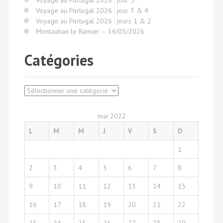
e
Voyage au Portugal 2026 : jour 3 & 4
p
Voyage au Portugal 2026 : jours 1 & 2
o
Montauban le Ramier – 14/05/2026
u
r
Catégories
:
C
a
t
mai 2022
é
L
M
M
J
V
S
D
g
o
1
r
i
2
3
4
5
6
7
8
e
s
9
10
11
12
13
14
15
16
17
18
19
20
21
22
23
24
25
26
27
28
29