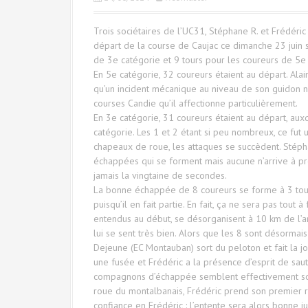
Trois sociétaires de l’UC31, Stéphane R. et Frédéric
départ de la course de Caujac ce dimanche 23 juin su
de 3e catégorie et 9 tours pour les coureurs de 5e
En 5e catégorie, 32 coureurs étaient au départ. Alain 
qu’un incident mécanique au niveau de son guidon n
courses Candie qu’il affectionne particulièrement.
En 3e catégorie, 31 coureurs étaient au départ, auxq
catégorie. Les 1 et 2 étant si peu nombreux, ce fut 
chapeaux de roue, les attaques se succèdent. Stéph
échappées qui se forment mais aucune n’arrive à pr
jamais la vingtaine de secondes.
La bonne échappée de 8 coureurs se forme à 3 tours
puisqu’il en fait partie. En fait, ça ne sera pas tou
entendus au début, se désorganisent à 10 km de l’ar
lui se sent très bien. Alors que les 8 sont désormai
Dejeune (EC Montauban) sort du peloton et fait la 
une fusée et Frédéric a la présence d’esprit de sa
compagnons d’échappée semblent effectivement soit c
roue du montalbanais, Frédéric prend son premier r
confiance en Frédéric : l’entente sera alors bonne j