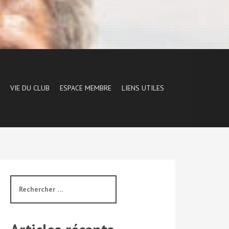
VIE DU CLUB
ESPACE MEMBRE
LIENS UTILES
R
e
c
h
e