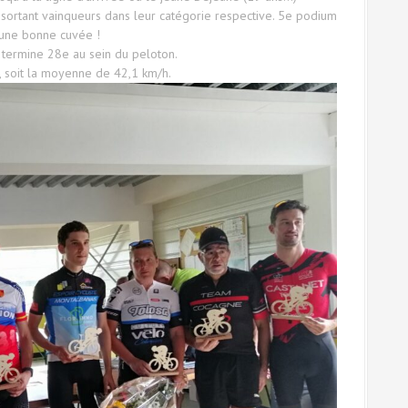
s sortant vainqueurs dans leur catégorie respective. 5e podium
t une bonne cuvée !
 termine 28e au sein du peloton.
, soit la moyenne de 42,1 km/h.