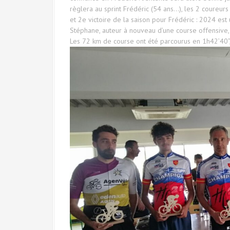
règlera au sprint Frédéric (54 ans…), les 2 coureur
et 2e victoire de la saison pour Frédéric : 2024 es
Stéphane, auteur à nouveau d’une course offensive,
Les 72 km de course ont été parcourus en 1h42’40”