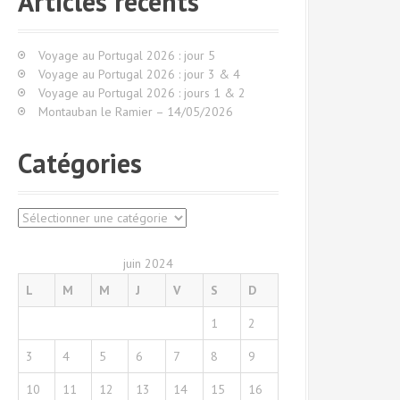
Articles récents
r
c
h
Voyage au Portugal 2026 : jour 5
e
Voyage au Portugal 2026 : jour 3 & 4
p
Voyage au Portugal 2026 : jours 1 & 2
o
Montauban le Ramier – 14/05/2026
u
r
Catégories
:
C
a
t
juin 2024
é
L
M
M
J
V
S
D
g
o
1
2
r
i
3
4
5
6
7
8
9
e
s
10
11
12
13
14
15
16