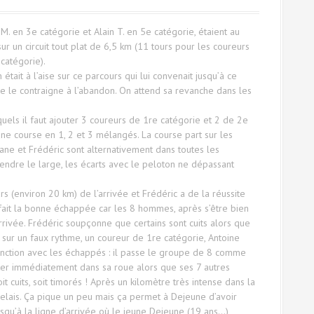
 M. en 3e catégorie et Alain T. en 5e catégorie, étaient au
r un circuit tout plat de 6,5 km (11 tours pour les coureurs
 catégorie).
était à l’aise sur ce parcours qui lui convenait jusqu’à ce
e le contraigne à l’abandon. On attend sa revanche dans les
uels il faut ajouter 3 coureurs de 1re catégorie et 2 de 2e
une course en 1, 2 et 3 mélangés. La course part sur les
ane et Frédéric sont alternativement dans toutes les
endre le large, les écarts avec le peloton ne dépassant
 (environ 20 km) de l’arrivée et Frédéric a de la réussite
t à fait la bonne échappée car les 8 hommes, après s’être bien
rivée. Frédéric soupçonne que certains sont cuits alors que
s sur un faux rythme, un coureur de 1re catégorie, Antoine
jonction avec les échappés : il passe le groupe de 8 comme
uter immédiatement dans sa roue alors que ses 7 autres
uits, soit timorés ! Après un kilomètre très intense dans la
elais. Ça pique un peu mais ça permet à Dejeune d’avoir
usqu’à la ligne d’arrivée où le jeune Dejeune (19 ans…)