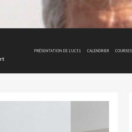
1
PRÉSENTATION DE L’UC31
CALENDRIER
COURSES
rt