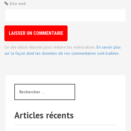
Site web
Ce site utilise Akismet pour réduire les indésirables.
En savoir plus
sur la façon dont les données de vos commentaires sont traitées
.
R
e
c
h
e
Articles récents
r
c
h