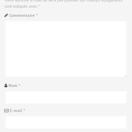
i
sont indiqués avec
*
c
Commentaire
*
l
e
Nom
*
E-mail
*