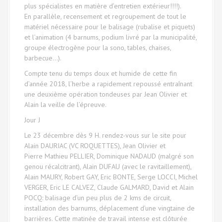
plus spécialistes en matière d’entretien extérieur!!!!).
En parallèle, recensement et regroupement de tout le
matériel nécessaire pour le balisage (rubalise et piquets)
et l’animation (4 barnums, podium livré par la municipalité,
groupe électrogène pour la sono, tables, chaises,
barbecue…).
Compte tenu du temps doux et humide de cette fin
d’année 2018, l’herbe a rapidement repoussé entraînant
une deuxième opération tondeuses par Jean Olivier et
Alain la veille de l’épreuve.
Jour J
Le 23 décembre dès 9 H. rendez-vous sur le site pour
Alain DAURIAC (VC ROQUETTES), Jean Olivier et
Pierre Mathieu PELLIER, Dominique NADAUD (malgré son
genou récalcitrant), Alain DUFAU (avec le ravitaillement),
Alain MAURY, Robert GAY, Eric BONTE, Serge LOCCI, Michel
VERGER, Eric LE CALVEZ, Claude GALMARD, David et Alain
POCQ: balisage d’un peu plus de 2 kms de circuit,
installation des barnums, déplacement d’une vingtaine de
barrières. Cette matinée de travail intense est clôturée