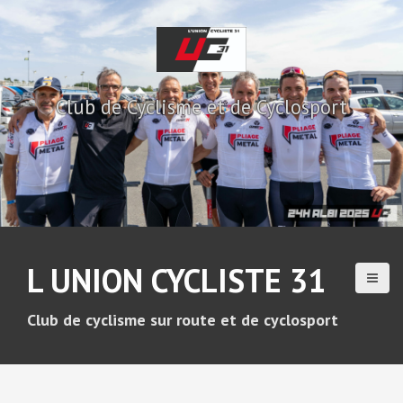
A
l
l
e
r
Club de Cyclisme et de Cyclosport
a
u
c
o
n
t
e
n
u
L UNION CYCLISTE 31
p
r
i
Club de cyclisme sur route et de cyclosport
n
c
i
p