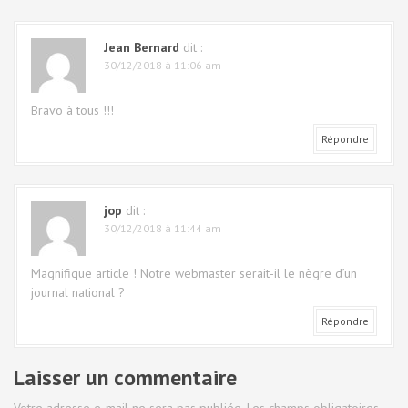
a
t
Jean Bernard
dit :
i
30/12/2018 à 11:06 am
o
Bravo à tous !!!
n
Répondre
d
e
jop
dit :
30/12/2018 à 11:44 am
l
'
Magnifique article ! Notre webmaster serait-il le nègre d’un
journal national ?
a
Répondre
r
Laisser un commentaire
t
Votre adresse e-mail ne sera pas publiée.
Les champs obligatoires