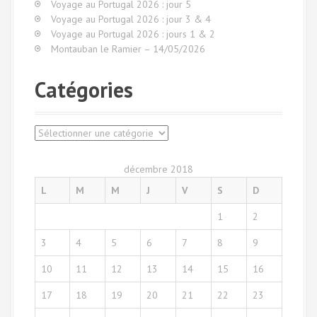
Voyage au Portugal 2026 : jour 5
e
Voyage au Portugal 2026 : jour 3 & 4
p
Voyage au Portugal 2026 : jours 1 & 2
o
Montauban le Ramier – 14/05/2026
u
r
Catégories
:
C
a
t
décembre 2018
é
L
M
M
J
V
S
D
g
o
1
2
r
i
3
4
5
6
7
8
9
e
s
10
11
12
13
14
15
16
17
18
19
20
21
22
23