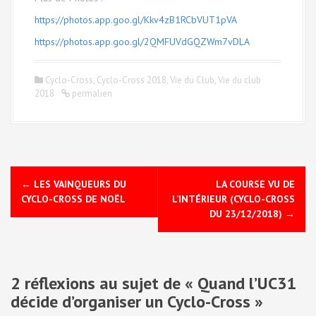
https://photos.app.goo.gl/Kkv4zB1RCbVUT1pVA
https://photos.app.goo.gl/2QMFUVdGQZWm7vDLA
Cyclo-Cross
,
Cyclo-Cross 2018
,
Vie du Club
,
Vie du club
2018
permalien
N
←
LES VAINQUEURS DU
LA COURSE VU DE
a
CYCLO-CROSS DE NOËL
L’INTÉRIEUR (CYCLO-CROSS
DU 23/12/2018)
→
v
i
2 réflexions au sujet de «
Quand l’UC31
g
décide d’organiser un Cyclo-Cross
»