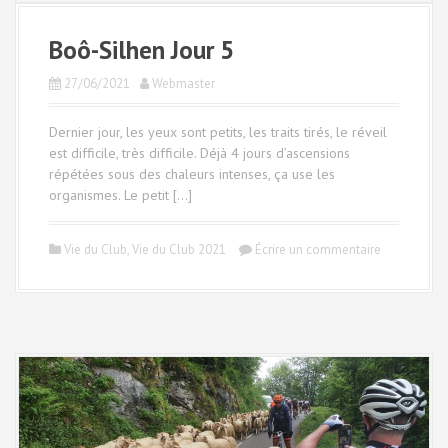
Boô-Silhen Jour 5
27/06/2021
Webmaster
Dernier jour, les yeux sont petits, les traits tirés, le réveil
est difficile, très difficile. Déjà 4 jours d’ascensions
répétées sous des chaleurs intenses, ça use les
organismes. Le petit […]
Vie du Club
,
Vie du Club 2021
Écrire un commentaire