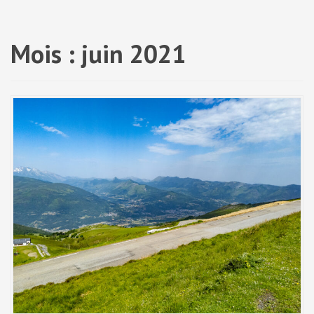
a
l
Mois :
juin 2021