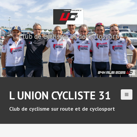
A
l
l
e
r
Club de Cyclisme et de Cyclosport
a
u
c
o
n
t
e
n
u
L UNION CYCLISTE 31
p
r
i
Club de cyclisme sur route et de cyclosport
n
c
i
p