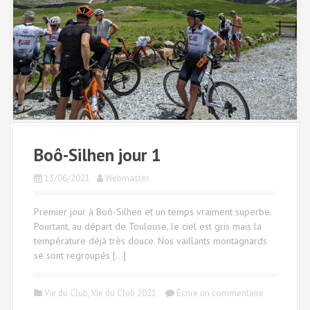
Boô-Silhen jour 1
13/06/2021
Webmaster
Premier jour à Boô-Silhen et un temps vraiment superbe.
Pourtant, au départ de Toulouse, le ciel est gris mais la
température déjà très douce. Nos vaillants montagnards
se sont regroupés […]
Vie du Club
,
Vie du Club 2021
Écrire un commentaire