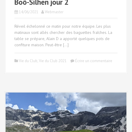
Boô-Silhen jour 2
14/06/2021
Webmaster
Réveil échelonné ce matin pour notre équipe. Les plus
matinaux sont allés chercher des baguettes fraîches. La
table se prépare, Alain D a apporté quelques pots de
confiture maison. Peut-être […]
Vie du Club
,
Vie du Club 2021
Écrire un commentaire