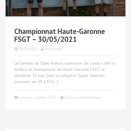
Championnat Haute-Garonne
FSGT – 30/05/2021
06/06/2021
Webmaster
Le hameau de Saint-Anatoly (commune de Lanta) a été le
théâtre du championnat de Haute-Garonne FSGT ce
dimanche 30 mai. Dans la catégorie Super Vétérans
(coureurs de 50 à 59 […]
Courses
,
Courses 2021
Écrire un commentaire