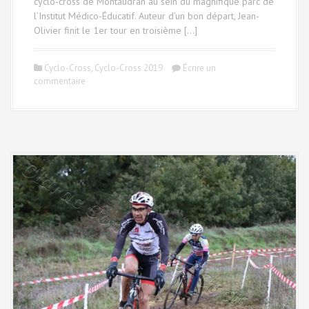
cyclo-cross de Montaudran au sein du magnifique parc de
l’Institut Médico-Éducatif. Auteur d’un bon départ, Jean-
Olivier finit le 1er tour en troisième […]
Cyclo-Cross
,
Cyclo-Cross 2019
Écrire un
commentaire