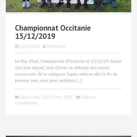
Championnat Occitanie
15/12/2019
15/12/2019
Webmaster
Le Mas d’Azil, Championnat d’Occitanie le 15/12/19 Auteur
d’un bon départ, Jean-Olivier se détache des autres
concurrents de la catégorie Super-vétéran dès la fin du
premier tour, avec pour ambition […]
Cyclo-Cross
,
Cyclo-Cross 2019
Écrire un
commentaire