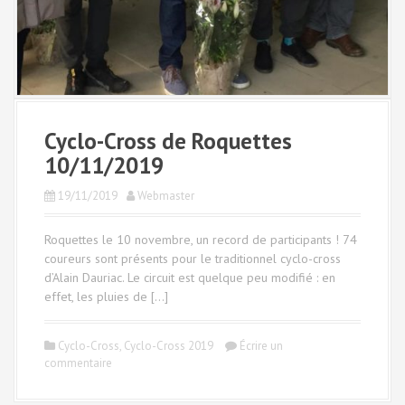
Cyclo-Cross de Roquettes
10/11/2019
19/11/2019
Webmaster
Roquettes le 10 novembre, un record de participants ! 74
coureurs sont présents pour le traditionnel cyclo-cross
d’Alain Dauriac. Le circuit est quelque peu modifié : en
effet, les pluies de […]
Cyclo-Cross
,
Cyclo-Cross 2019
Écrire un
commentaire