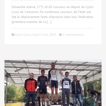
Dimanche estival, 27°C et 60 coureurs au départ du Cyclo-
cross de Carbonne. De nombreux coureurs de Fédé ont
fait le déplacement faute d’épreuve dans leur fédération
(première manche de la […]
Cyclo-Cross
,
Cyclo-Cross 2019
2 commentaires