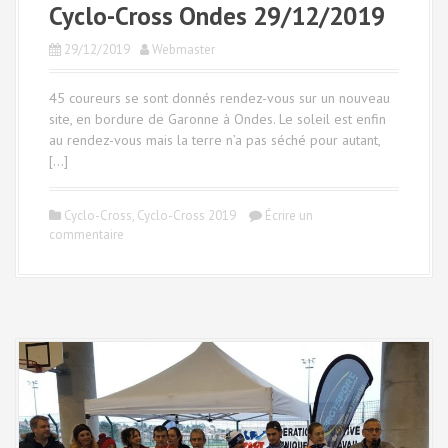
Cyclo-Cross Ondes 29/12/2019
29/12/2019
Webmaster
45 coureurs se sont donnés rendez-vous sur un nouveau
site, en bordure de Garonne à Ondes. Le soleil est enfin
au rendez-vous mais la terre n’a pas séché pour autant,
[…]
Cyclo-Cross
,
Cyclo-Cross 2019
Écrire un
commentaire