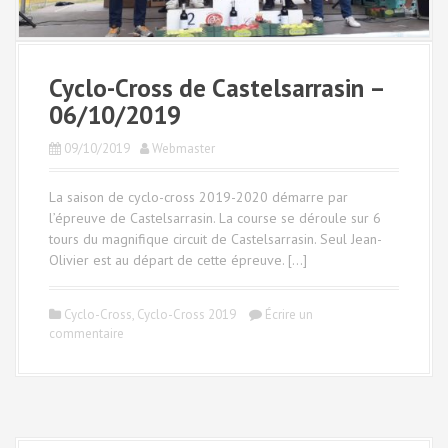
Cyclo-Cross de Castelsarrasin –
06/10/2019
09/10/2019
Webmaster
La saison de cyclo-cross 2019-2020 démarre par
l’épreuve de Castelsarrasin. La course se déroule sur 6
tours du magnifique circuit de Castelsarrasin. Seul Jean-
Olivier est au départ de cette épreuve. […]
Cyclo-Cross
,
Cyclo-Cross 2019
Écrire un
commentaire