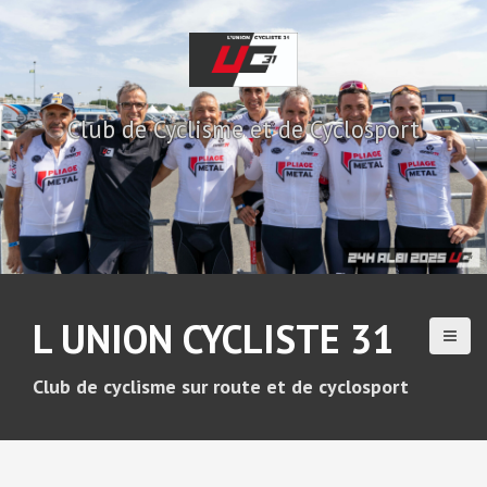
A
l
l
e
r
Club de Cyclisme et de Cyclosport
a
u
c
o
n
t
e
n
u
L UNION CYCLISTE 31
p
r
i
Club de cyclisme sur route et de cyclosport
n
c
i
p