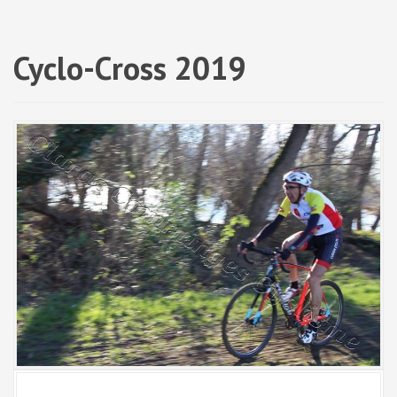
a
l
Cyclo-Cross 2019