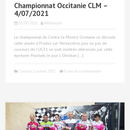
Championnat Occitanie CLM –
4/07/2021
05/07/2021
Webmaster
Le championnat de Contre-la-Montre Occitanie se déroule
cette année à Prades-sur-Vernazobre, peu ou pas de
coureurs de l’UC31 se sont montrés intéressés par cette
épreuve. Pourtant, le jour J, Christian […]
Courses
,
Courses 2021
Écrire un commentaire