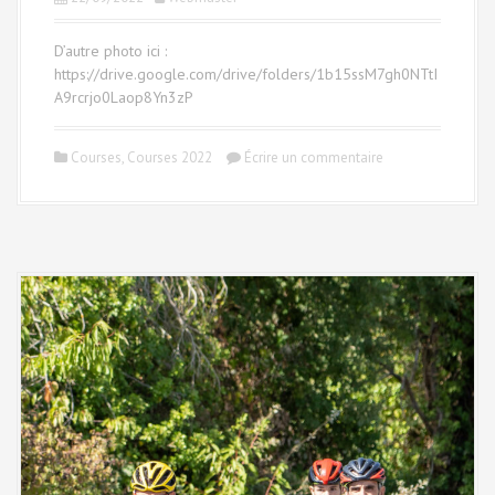
D’autre photo ici :
https://drive.google.com/drive/folders/1b15ssM7gh0NTtI
A9rcrjo0Laop8Yn3zP
Courses
,
Courses 2022
Écrire un commentaire