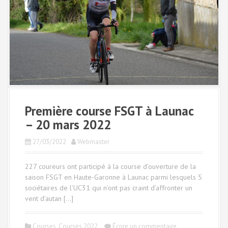
Première course FSGT à Launac
– 20 mars 2022
27/03/2022
Webmaster
227 coureurs ont participé à la course d’ouverture de la
saison FSGT en Haute-Garonne à Launac parmi lesquels 5
sociétaires de l’UC31 qui n’ont pas craint d’affronter un
vent d’autan […]
Courses
,
Courses 2022
Écrire un commentaire