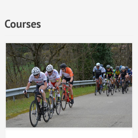
a
l
Courses