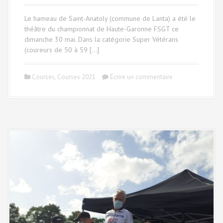
Le hameau de Saint-Anatoly (commune de Lanta) a été le
théâtre du championnat de Haute-Garonne FSGT ce
dimanche 30 mai. Dans la catégorie Super Vétérans
(coureurs de 50 à 59 […]
Courses
,
Courses 2021
Écrire un commentaire