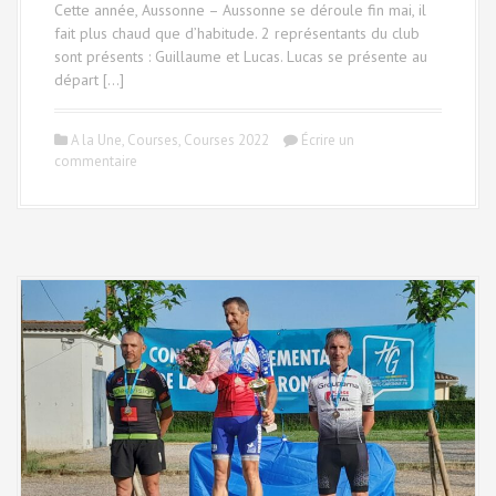
Cette année, Aussonne – Aussonne se déroule fin mai, il
fait plus chaud que d’habitude. 2 représentants du club
sont présents : Guillaume et Lucas. Lucas se présente au
départ […]
A la Une
,
Courses
,
Courses 2022
Écrire un
commentaire