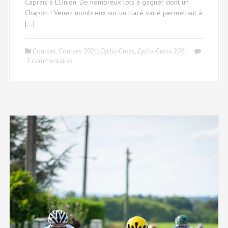
Caprais à L’Union. De nombreux lots à gagner dont un
Chapon ! Venez nombreux sur un tracé varié permettant à
[…]
Courses
,
Courses 2021
,
Cyclo-Cross
,
Cyclo-Cross 2021
2 commentaires