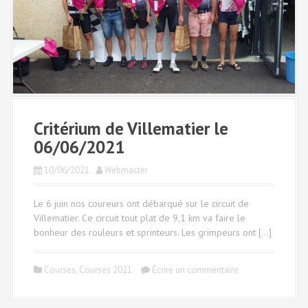
Critérium de Villematier le
06/06/2021
10/06/2021
Webmaster
Le 6 juin nos coureurs ont débarqué sur le circuit de
Villematier. Ce circuit tout plat de 9,1 km va faire le
bonheur des rouleurs et sprinteurs. Les grimpeurs ont […]
Courses
,
Courses 2021
Écrire un commentaire