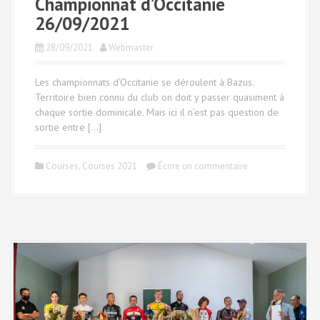
Championnat d’Occitanie
26/09/2021
28/09/2021
Webmaster
Les championnats d’Occitanie se déroulent à Bazus.
Territoire bien connu du club on doit y passer quasiment à
chaque sortie dominicale. Mais ici il n’est pas question de
sortie entre […]
Courses
,
Courses 2021
Écrire un commentaire