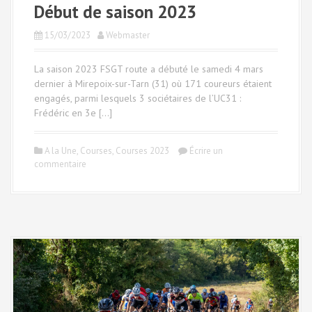
Début de saison 2023
15/03/2023
Webmaster
La saison 2023 FSGT route a débuté le samedi 4 mars
dernier à Mirepoix-sur-Tarn (31) où 171 coureurs étaient
engagés, parmi lesquels 3 sociétaires de l’UC31 :
Frédéric en 3e […]
A la Une
,
Courses
,
Courses 2023
Écrire un
commentaire