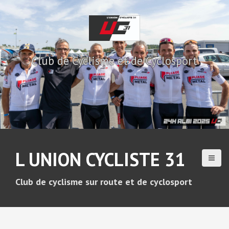
A
l
l
e
r
Club de Cyclisme et de Cyclosport
a
u
c
o
n
t
e
n
u
L UNION CYCLISTE 31
p
r
i
Club de cyclisme sur route et de cyclosport
n
c
i
p